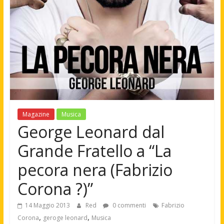
Magazine
Musica
George Leonard dal
Grande Fratello a “La
pecora nera (Fabrizio
Corona ?)”
14 Maggio 2013
Red
0 commenti
Fabrizio
,
,
Corona
geroge leonard
Musica