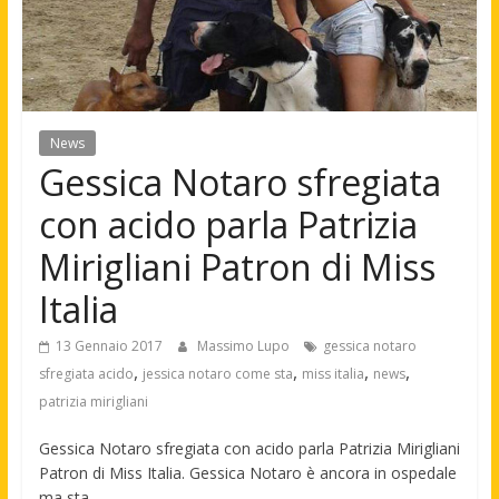
News
Gessica Notaro sfregiata
con acido parla Patrizia
Mirigliani Patron di Miss
Italia
13 Gennaio 2017
Massimo Lupo
gessica notaro
,
,
,
,
sfregiata acido
jessica notaro come sta
miss italia
news
patrizia mirigliani
Gessica Notaro sfregiata con acido parla Patrizia Mirigliani
Patron di Miss Italia. Gessica Notaro è ancora in ospedale
ma sta