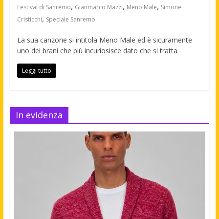
,
,
,
Festival di Sanremo
Gianmarco Mazzi
Meno Male
Simone
,
Cristicchi
Speciale Sanremo
La sua canzone si intitola Meno Male ed è sicuramente
uno dei brani che più incuriosisce dato che si tratta
Leggi tutto
In evidenza