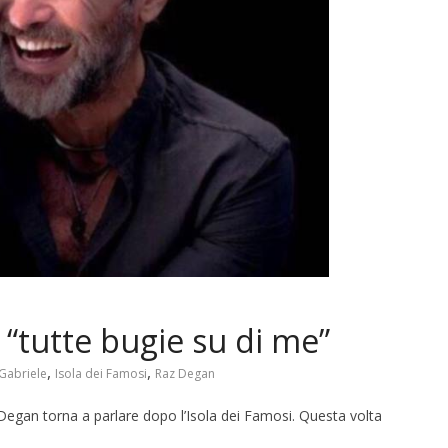
 “tutte bugie su di me”
,
,
Gabriele
Isola dei Famosi
Raz Degan
Degan torna a parlare dopo l’Isola dei Famosi. Questa volta