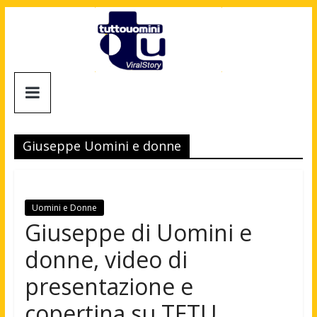
Salta
al
contenuto
Tuttouomini
News,
Tv,
Giuseppe Uomini e donne
Cinema,
Motori,
gay
news
Uomini e Donne
e
Giuseppe di Uomini e
la
donne, video di
moda
maschile
presentazione e
copertina su TETU