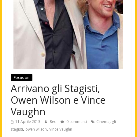
Focus on
Arrivano gli Stagisti,
Owen Wilson e Vince
Vaughn
,
11 Aprile 2013
Red
0 commenti
Cinema
gli
,
,
stagisti
owen wilson
Vince Vaughn