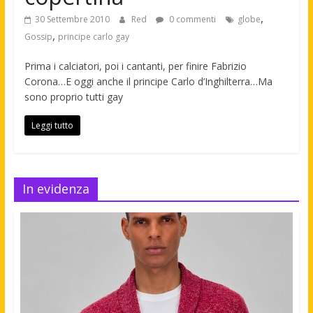
,
30 Settembre 2010
Red
0 commenti
globe
,
Gossip
principe carlo gay
Prima i calciatori, poi i cantanti, per finire Fabrizio
Corona…E oggi anche il principe Carlo d’Inghilterra…Ma
sono proprio tutti gay
Leggi tutto
In evidenza