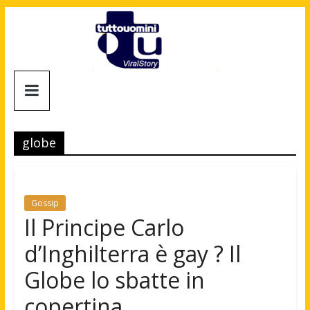
Salta
al
contenuto
Tuttouomini
News,
Tv,
globe
Cinema,
Motori,
gay
news
Gossip
e
Il Principe Carlo
la
d’Inghilterra è gay ? Il
moda
maschile
Globe lo sbatte in
copertina