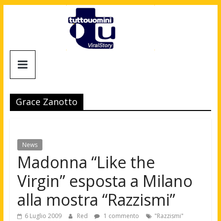
Salta
al
contenuto
Tuttouomini
News,
Tv,
Grace Zanotto
Cinema,
Motori,
gay
news
News
e
Madonna “Like the
la
Virgin” esposta a Milano
moda
maschile
alla mostra “Razzismi”
6 Luglio 2009
Red
1 commento
"Razzismi"