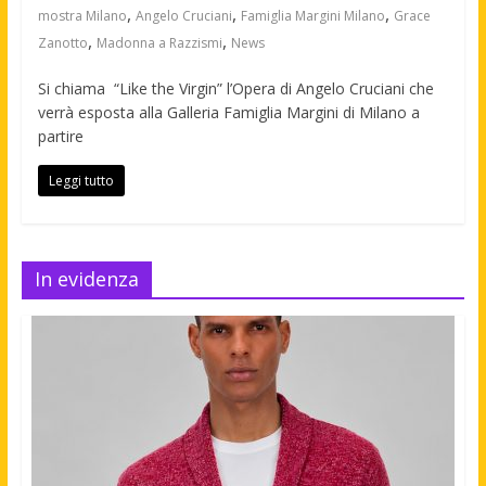
,
,
,
mostra Milano
Angelo Cruciani
Famiglia Margini Milano
Grace
,
,
Zanotto
Madonna a Razzismi
News
Si chiama “Like the Virgin” l’Opera di Angelo Cruciani che
verrà esposta alla Galleria Famiglia Margini di Milano a
partire
Leggi tutto
In evidenza