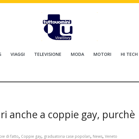
S
VIAGGI
TELEVISIONE
MODA
MOTORI
HI TECH
i anche a coppie gay, purchè
,
,
,
,
ie di fatto
Coppie gay
graduatoria case popolari
News
Veneto