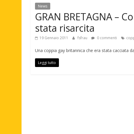
News
GRAN BRETAGNA – Copp
stata risarcita
19 Gennaio 2011
fsfrau
0 commenti
copp
Una coppia gay britannica che era stata cacciata da 
Leggi tutto