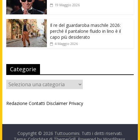
19 Maggio 2026
Il re del guardaroba maschile 2026:
perché il pantalone fluido in lino è il
capo più desiderato
4 Maggio 2026
Categorie
Categorie
Redazione
Contatti
Disclaimer
Privacy
Copyright © 2026
Tuttouomini
. Tutti i diritti riservati.
Tema: ColorMag di
ThemeGrill
. Powered by
WordPress
.