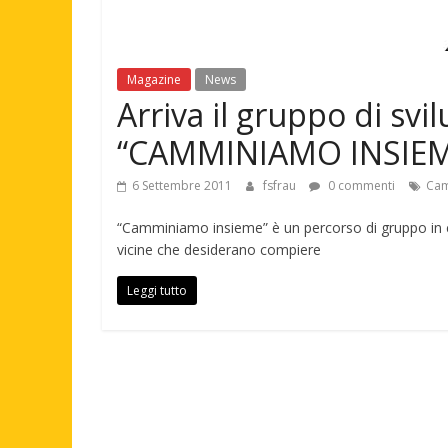
Magazine
News
Arriva il gruppo di svi
“CAMMINIAMO INSIEM
6 Settembre 2011
fsfrau
0 commenti
Cam
“Camminiamo insieme” è un percorso di gruppo in c
vicine che desiderano compiere
Leggi tutto