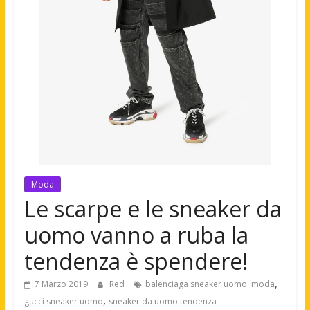
Moda
Le scarpe e le sneaker da
uomo vanno a ruba la
tendenza è spendere!
,
7 Marzo 2019
Red
balenciaga sneaker uomo. moda
,
gucci sneaker uomo
sneaker da uomo tendenza