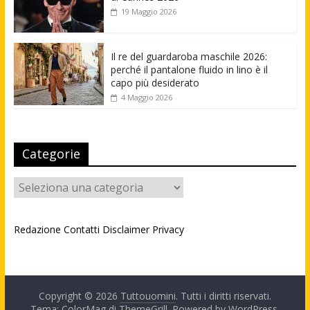
19 Maggio 2026
Il re del guardaroba maschile 2026:
perché il pantalone fluido in lino è il
capo più desiderato
4 Maggio 2026
Categorie
Categorie
Redazione
Contatti
Disclaimer
Privacy
Copyright © 2026
Tuttouomini
. Tutti i diritti riservati.
Tema: ColorMag di
ThemeGrill
. Powered by
WordPress
.