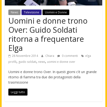
News
Televisione
Uomini e Donne
Uomini e donne trono
Over: Guido Soldati
ritorna a frequentare
Elga
28 Novembre 2014
Chiara
0 commenti
elga
,
,
,
profili
guido soldati
news
uomini e donne over
Uomini e donne trono Over. In questi giorni c’è un grande
ritorno di fiamma tra due dei protagonisti della
trasmissione
Leggi tutto