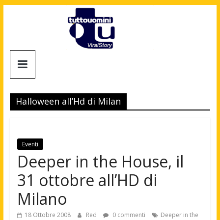
Salta
al
contenuto
Tuttouomini
News,
Tv,
Halloween all’Hd di Milan
Cinema,
Motori,
gay
news
Eventi
e
Deeper in the House, il
la
31 ottobre all’HD di
moda
maschile
Milano
18 Ottobre 2008
Red
0 commenti
Deeper in the