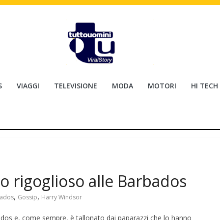
S
VIAGGI
TELEVISIONE
MODA
MOTORI
HI TECH
to rigoglioso alle Barbados
,
,
ados
Gossip
Harry Windsor
arbados e, come sempre, è tallonato dai paparazzi che lo hanno