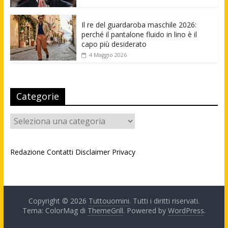
Il re del guardaroba maschile 2026:
perché il pantalone fluido in lino è il
capo più desiderato
4 Maggio 2026
Categorie
Categorie
Redazione
Contatti
Disclaimer
Privacy
Copyright © 2026
Tuttouomini
. Tutti i diritti riservati.
Tema: ColorMag di
ThemeGrill
. Powered by
WordPress
.