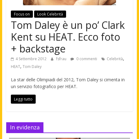
Focus on
Look Celebrità
Tom Daley è un po’ Clark
Kent su HEAT. Ecco foto
+ backstage
,
4 Settembre 2012
fsfrau
0 commenti
Celebrità
,
HEAT
Tom Daley
La star delle Olimpiadi del 2012, Tom Daley si cimenta in
un servizio fotografico per HEAT.
Leggi tutto
In evidenza