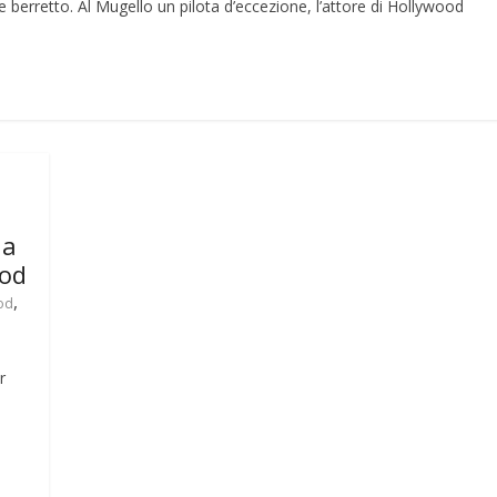
 berretto. Al Mugello un pilota d’eccezione, l’attore di Hollywood
la
ood
,
od
r