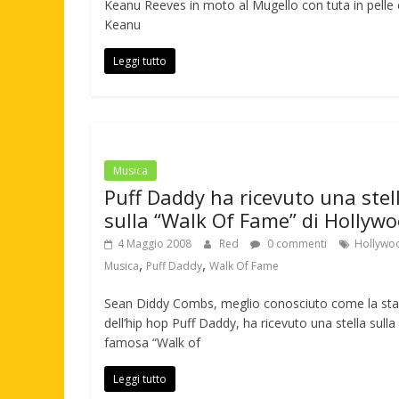
Keanu Reeves in moto al Mugello con tuta in pelle e
Keanu
Leggi tutto
Musica
Puff Daddy ha ricevuto una stel
sulla “Walk Of Fame” di Hollyw
4 Maggio 2008
Red
0 commenti
Hollywo
,
,
Musica
Puff Daddy
Walk Of Fame
Sean Diddy Combs, meglio conosciuto come la sta
dell’hip hop Puff Daddy, ha ricevuto una stella sulla
famosa “Walk of
Leggi tutto