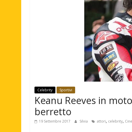
Celebrity
Sportivi
Keanu Reeves in moto a
berretto
,
,
19 Settembre 2017
Silvia
attori
celebrity
Cin