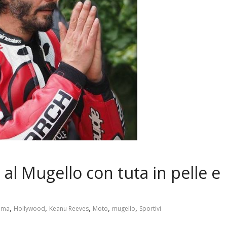
l Mugello con tuta in pelle e
,
,
,
,
,
ema
Hollywood
Keanu Reeves
Moto
mugello
Sportivi