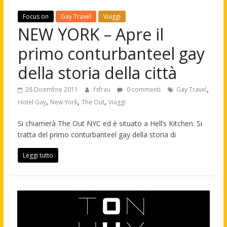
Focus on
Gay Travel
Viaggi
NEW YORK – Apre il
primo conturbanteel gay
della storia della città
,
28 Dicembre 2011
fsfrau
0 commenti
Gay Travel
,
,
,
Hotel Gay
New York
The Out
Viaggi
Si chiamerà The Out NYC ed è situato a Hell’s Kitchen. Si
tratta del primo conturbanteel gay della storia di
Leggi tutto