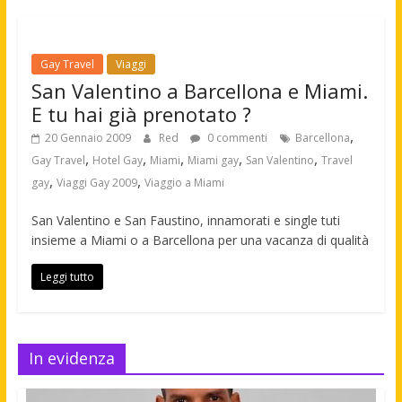
Gay Travel
Viaggi
San Valentino a Barcellona e Miami.
E tu hai già prenotato ?
,
20 Gennaio 2009
Red
0 commenti
Barcellona
,
,
,
,
,
Gay Travel
Hotel Gay
Miami
Miami gay
San Valentino
Travel
,
,
gay
Viaggi Gay 2009
Viaggio a Miami
San Valentino e San Faustino, innamorati e single tuti
insieme a Miami o a Barcellona per una vacanza di qualità
Leggi tutto
In evidenza