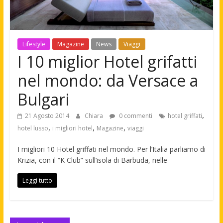
Lifestyle
Magazine
News
Viaggi
I 10 miglior Hotel grifatti
nel mondo: da Versace a
Bulgari
,
21 Agosto 2014
Chiara
0 commenti
hotel griffati
,
,
,
hotel lusso
i migliori hotel
Magazine
viaggi
I migliori 10 Hotel griffati nel mondo. Per l’Italia parliamo di
Krizia, con il “K Club” sull’isola di Barbuda, nelle
Leggi tutto