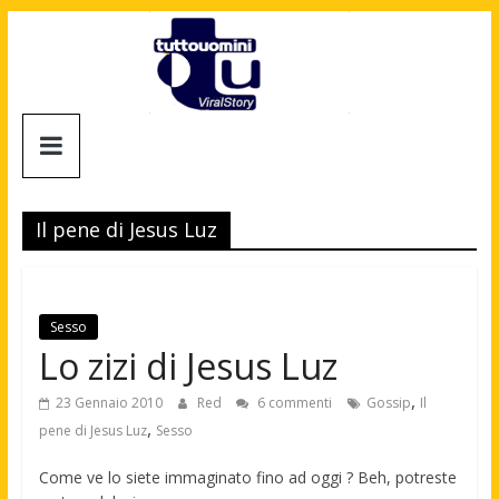
Salta
al
contenuto
Tuttouomini
News,
Tv,
Il pene di Jesus Luz
Cinema,
Motori,
gay
news
Sesso
e
Lo zizi di Jesus Luz
la
moda
,
23 Gennaio 2010
Red
6 commenti
Gossip
Il
maschile
,
pene di Jesus Luz
Sesso
Come ve lo siete immaginato fino ad oggi ? Beh, potreste