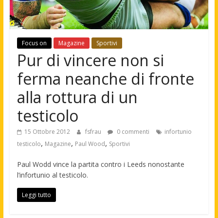
Focus on
Magazine
Sportivi
Pur di vincere non si
ferma neanche di fronte
alla rottura di un
testicolo
15 Ottobre 2012
fsfrau
0 commenti
infortunio
,
,
,
testicolo
Magazine
Paul Wood
Sportivi
Paul Wodd vince la partita contro i Leeds nonostante
l’infortunio al testicolo.
Leggi tutto