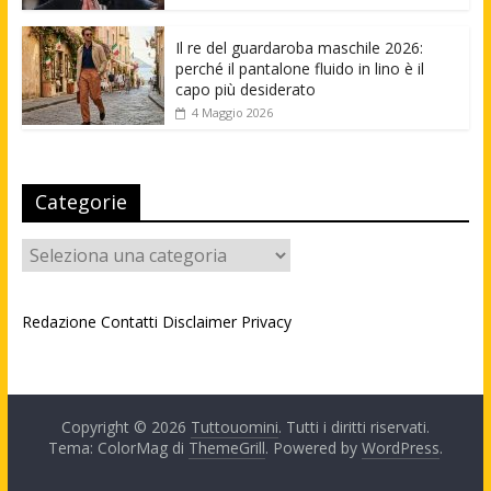
Il re del guardaroba maschile 2026:
perché il pantalone fluido in lino è il
capo più desiderato
4 Maggio 2026
Categorie
Categorie
Redazione
Contatti
Disclaimer
Privacy
Copyright © 2026
Tuttouomini
. Tutti i diritti riservati.
Tema: ColorMag di
ThemeGrill
. Powered by
WordPress
.