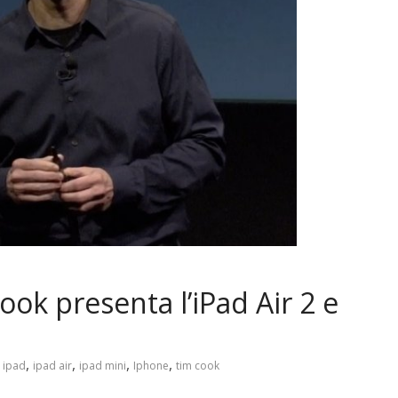
ok presenta l’iPad Air 2 e
,
,
,
,
,
ipad
ipad air
ipad mini
Iphone
tim cook