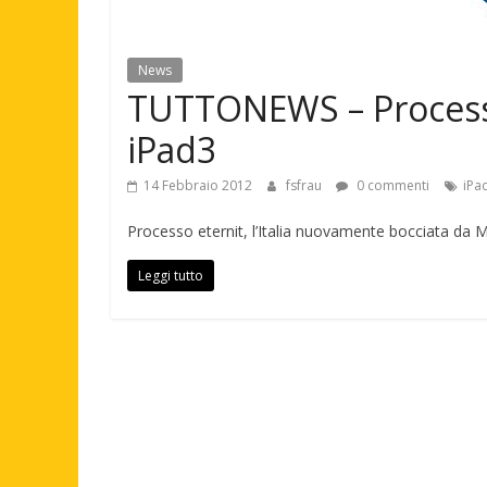
News
TUTTONEWS – Processo 
iPad3
14 Febbraio 2012
fsfrau
0 commenti
iPa
Processo eternit, l’Italia nuovamente bocciata da M
Leggi tutto