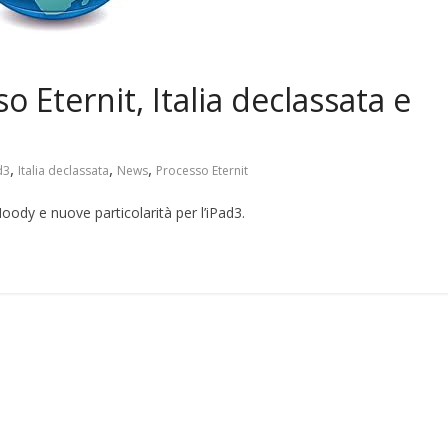
Eternit, Italia declassata e
,
,
,
d3
Italia declassata
News
Processo Eternit
oody e nuove particolarità per l’iPad3.