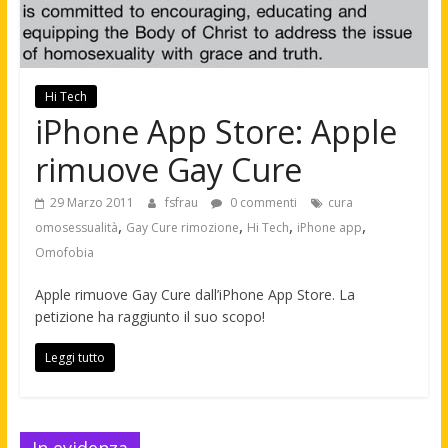
Hi Tech
iPhone App Store: Apple
rimuove Gay Cure
29 Marzo 2011
fsfrau
0 commenti
cura
,
,
,
,
omosessualità
Gay Cure rimozione
Hi Tech
iPhone app
Omofobia
Apple rimuove Gay Cure dall’iPhone App Store. La
petizione ha raggiunto il suo scopo!
Leggi tutto