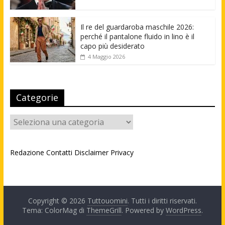
Il re del guardaroba maschile 2026:
perché il pantalone fluido in lino è il
capo più desiderato
4 Maggio 2026
Categorie
Categorie
Redazione
Contatti
Disclaimer
Privacy
Copyright © 2026
Tuttouomini
. Tutti i diritti riservati.
Tema: ColorMag di
ThemeGrill
. Powered by
WordPress
.