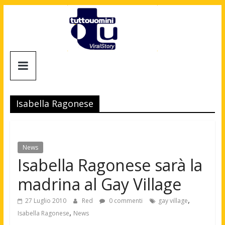
Salta
al
contenuto
Tuttouomini
News,
Tv,
Isabella Ragonese
Cinema,
Motori,
gay
news
News
e
Isabella Ragonese sarà la
la
madrina al Gay Village
moda
maschile
,
27 Luglio 2010
Red
0 commenti
gay village
,
Isabella Ragonese
News