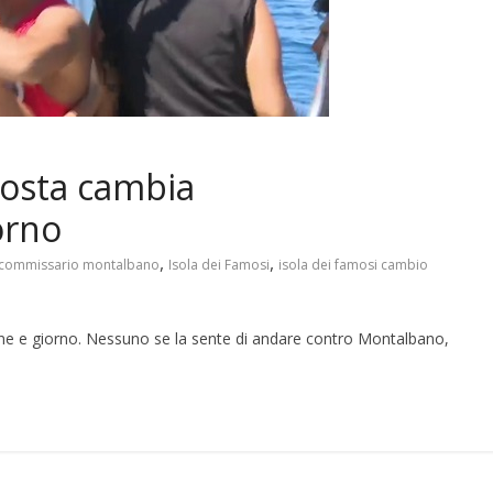
sposta cambia
orno
,
,
o commissario montalbano
Isola dei Famosi
isola dei famosi cambio
ne e giorno. Nessuno se la sente di andare contro Montalbano,