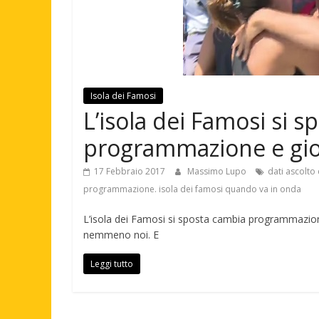
Isola dei Famosi
L’isola dei Famosi si 
programmazione e gi
17 Febbraio 2017
Massimo Lupo
dati ascolt
programmazione. isola dei famosi quando va in onda
L’isola dei Famosi si sposta cambia programmazio
nemmeno noi. E
Leggi tutto