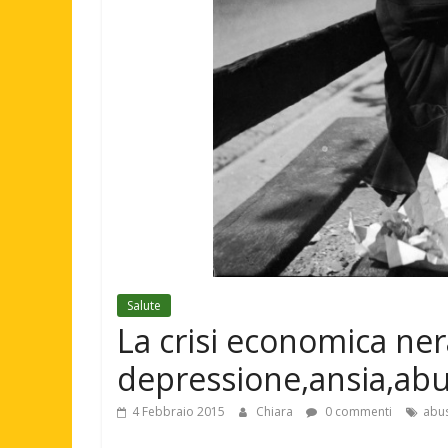
Salute
La crisi economica ne
depressione,ansia,abus
4 Febbraio 2015
Chiara
0 commenti
abus