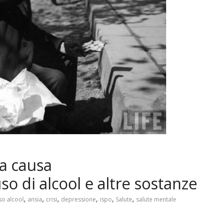
ra causa
o di alcool e altre sostanze
,
,
,
,
,
,
o alcool
ansia
crisi
depressione
ispo
Salute
salute mentale