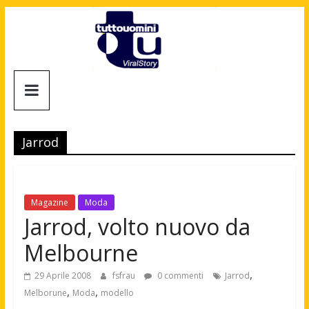
Salta
al
contenuto
Tuttouomini
News,
Tv,
Jarrod
Cinema,
Motori,
gay
news
Magazine
Moda
e
Jarrod, volto nuovo da
la
Melbourne
moda
maschile
,
29 Aprile 2008
fsfrau
0 commenti
Jarrod
,
,
Melborune
Moda
modello