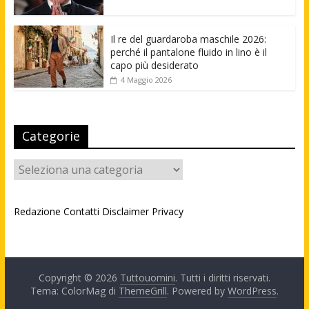
Il re del guardaroba maschile 2026:
perché il pantalone fluido in lino è il
capo più desiderato
4 Maggio 2026
Categorie
Categorie
Redazione
Contatti
Disclaimer
Privacy
Copyright © 2026
Tuttouomini
. Tutti i diritti riservati.
Tema: ColorMag di
ThemeGrill
. Powered by
WordPress
.