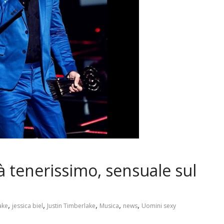
à tenerissimo, sensuale sul
,
,
,
,
,
ake
jessica biel
Justin Timberlake
Musica
news
Uomini sexy