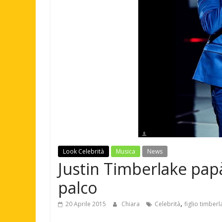
Look Celebrità
Musica
News
Justin Timberlake pap
palco
,
20 Aprile 2015
Chiara
Celebrità
figlio timberl