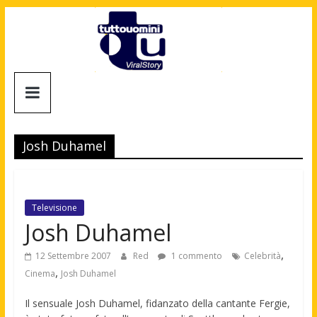
Salta
al
contenuto
Tuttouomini
News,
Tv,
Josh Duhamel
Cinema,
Motori,
gay
news
Televisione
e
Josh Duhamel
la
moda
,
12 Settembre 2007
Red
1 commento
Celebrità
maschile
,
Cinema
Josh Duhamel
Il sensuale Josh Duhamel, fidanzato della cantante Fergie,