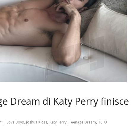
e Dream di Katy Perry finisce
,
,
,
,
,
ni
I Love Boys
Joshua Kloss
Katy Perry
Teenage Dream
TETU