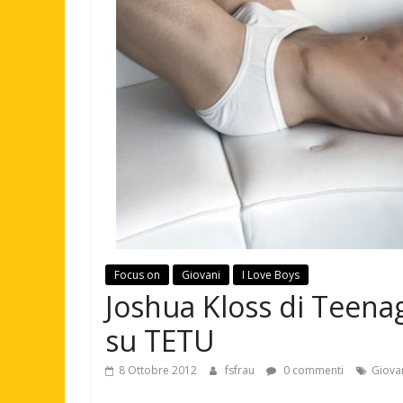
Focus on
Giovani
I Love Boys
Joshua Kloss di Teenag
su TETU
8 Ottobre 2012
fsfrau
0 commenti
Giova