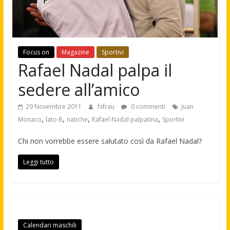
Focus on
Magazine
Sportivi
Rafael Nadal palpa il
sedere all’amico
29 Novembre 2011
fsfrau
0 commenti
Juan
,
,
,
,
Monaco
lato B
natiche
Rafael Nadal palpatina
Sportivi
Chi non vorrebbe essere salutato così da Rafael Nadal?
Leggi tutto
Calendari maschili