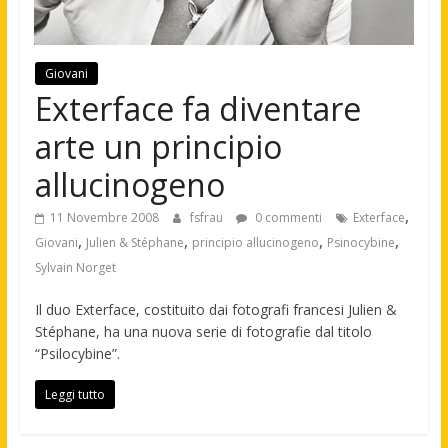
Giovani
Exterface fa diventare
arte un principio
allucinogeno
,
11 Novembre 2008
fsfrau
0 commenti
Exterface
,
,
,
,
Giovani
Julien & Stéphane
principio allucinogeno
Psinocybine
Sylvain Norget
Il duo Exterface, costituito dai fotografi francesi Julien &
Stéphane, ha una nuova serie di fotografie dal titolo
“Psilocybine”.
Leggi tutto