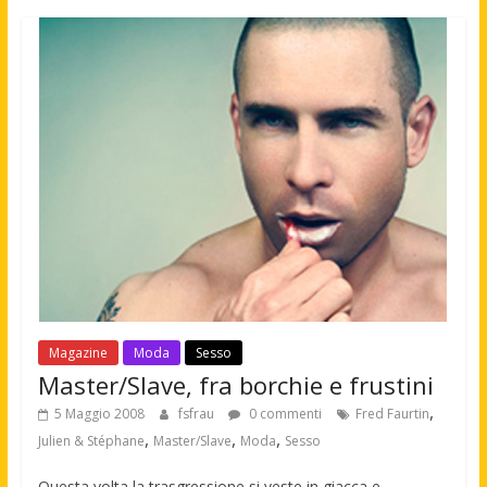
Magazine
Moda
Sesso
Master/Slave, fra borchie e frustini
,
5 Maggio 2008
fsfrau
0 commenti
Fred Faurtin
,
,
,
Julien & Stéphane
Master/Slave
Moda
Sesso
Questa volta la trasgressione si veste in giacca e