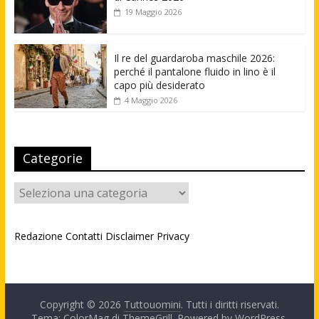
19 Maggio 2026
Il re del guardaroba maschile 2026:
perché il pantalone fluido in lino è il
capo più desiderato
4 Maggio 2026
Categorie
Categorie
Redazione
Contatti
Disclaimer
Privacy
Copyright © 2026
Tuttouomini
. Tutti i diritti riservati.
Tema: ColorMag di
ThemeGrill
. Powered by
WordPress
.