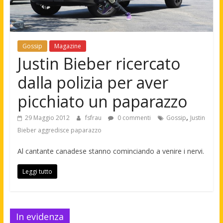
Gossip
Magazine
Justin Bieber ricercato
dalla polizia per aver
picchiato un paparazzo
,
29 Maggio 2012
fsfrau
0 commenti
Gossip
Justin
Bieber aggredisce paparazzo
Al cantante canadese stanno cominciando a venire i nervi.
Leggi tutto
In evidenza