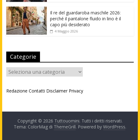
Il re del guardaroba maschile 2026:
perché il pantalone fluido in lino è il
capo più desiderato
4 Maggio 2026
Categorie
Categorie
Redazione
Contatti
Disclaimer
Privacy
Copyright © 2026
Tuttouomini
. Tutti i diritti riservati.
Tema: ColorMag di
ThemeGrill
. Powered by
WordPress
.