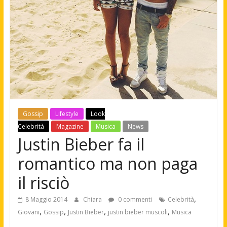
Gossip
Lifestyle
Look
Celebrità
Magazine
Musica
News
Justin Bieber fa il
romantico ma non paga
il risciò
,
8 Maggio 2014
Chiara
0 commenti
Celebrità
,
,
,
,
Giovani
Gossip
Justin Bieber
justin bieber muscoli
Musica