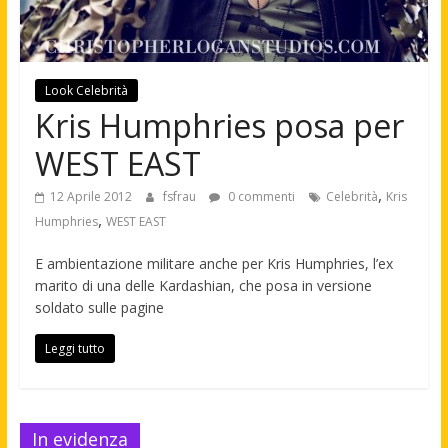
Look Celebrità
Kris Humphries posa per
WEST EAST
,
12 Aprile 2012
fsfrau
0 commenti
Celebrità
Kris
,
Humphries
WEST EAST
E ambientazione militare anche per Kris Humphries, l’ex
marito di una delle Kardashian, che posa in versione
soldato sulle pagine
Leggi tutto
In evidenza