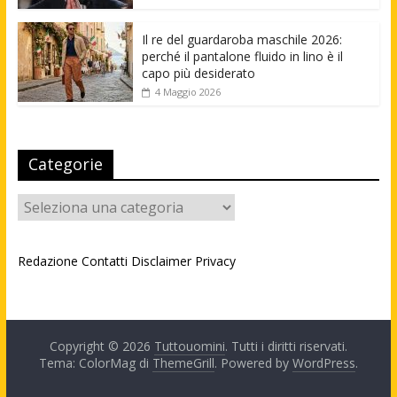
Il re del guardaroba maschile 2026:
perché il pantalone fluido in lino è il
capo più desiderato
4 Maggio 2026
Categorie
Categorie
Redazione
Contatti
Disclaimer
Privacy
Copyright © 2026
Tuttouomini
. Tutti i diritti riservati.
Tema: ColorMag di
ThemeGrill
. Powered by
WordPress
.