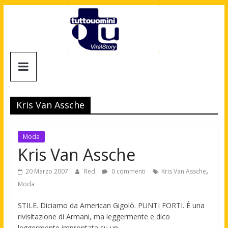
Salta
al
contenuto
Tuttouomini
News,
Tv,
Kris Van Assche
Cinema,
Motori,
gay
Moda
news
Kris Van Assche
e
,
la
20 Marzo 2007
Red
0 commenti
Kris Van Assche
moda
Moda
maschile
STILE. Diciamo da American Gigolò. PUNTI FORTI. È una
rivisitazione di Armani, ma leggermente e dico
leggermente improntata su un