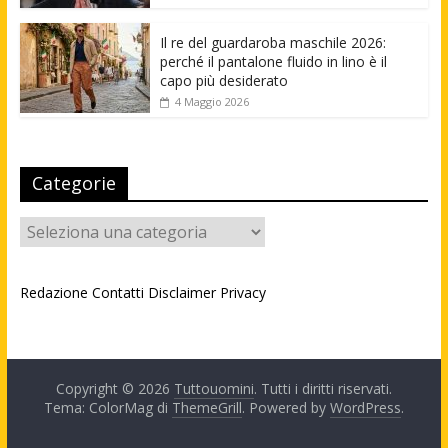
Il re del guardaroba maschile 2026:
perché il pantalone fluido in lino è il
capo più desiderato
4 Maggio 2026
Categorie
Categorie
Redazione
Contatti
Disclaimer
Privacy
Copyright © 2026
Tuttouomini
. Tutti i diritti riservati.
Tema: ColorMag di
ThemeGrill
. Powered by
WordPress
.