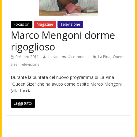
Focus on
Magazine
Televisione
Marco Mengoni dorme
rigoglioso
,
9 Marzo 2011
fsfrau
4 commenti
La Pina
Queen
,
Size
Televisione
Durante la puntata del nuovo programma di La Pina
“Queen Size” che ha avuto come ospite Marco Mengoni
(alla faccia
Leggi tutto