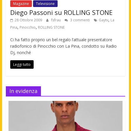
Magazine
Televisione
Diego Passoni su ROLLING STONE
,
28 Ottobre 2009
fsfrau
3 commenti
Gaytv
La
,
,
Pina
Pinocchio
ROLLING STONE
Ci ha fatto proprio un bel regalo l’attuale presentatore
radiofonico di Pinocchio con La Pina, condotto su Radio
Dj, nonché
Leggi tutto
In evidenza