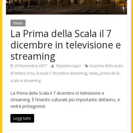
News
La Prima della Scala il 7
dicembre in televisione e
streaming
29 Novembre 2017
Massimo Lupo
la prima della scala
,
,
,
di milano in tv
la scala 7 dicembre streaming
news
prima de la
scala in streaming
La Prima della Scala il 7 dicembre in televisione e
streaming. È l’evento culturale più importante dell’anno, e
vedrà protagonisti
Leggi tutto