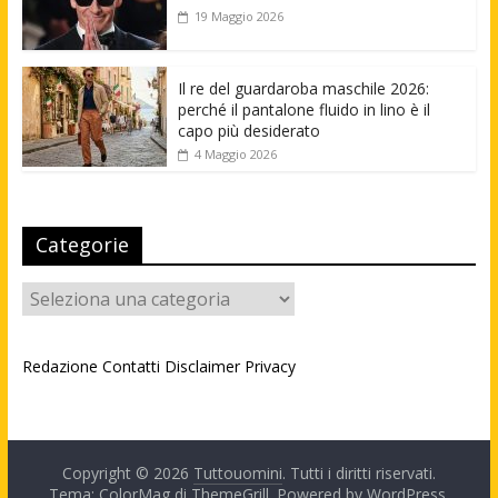
19 Maggio 2026
Il re del guardaroba maschile 2026:
perché il pantalone fluido in lino è il
capo più desiderato
4 Maggio 2026
Categorie
Categorie
Redazione
Contatti
Disclaimer
Privacy
Copyright © 2026
Tuttouomini
. Tutti i diritti riservati.
Tema: ColorMag di
ThemeGrill
. Powered by
WordPress
.