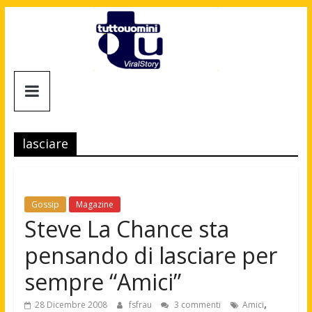
Salta
al
contenuto
Tuttouomini
News,
Tv,
lasciare
Cinema,
Motori,
gay
news
Gossip
Magazine
e
Steve La Chance sta
la
pensando di lasciare per
moda
maschile
sempre “Amici”
,
28 Dicembre 2008
fsfrau
3 commenti
Amici