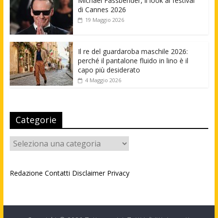
Michael Fassbender, il look al festival
di Cannes 2026
19 Maggio 2026
Il re del guardaroba maschile 2026:
perché il pantalone fluido in lino è il
capo più desiderato
4 Maggio 2026
Categorie
Categorie
Redazione
Contatti
Disclaimer
Privacy