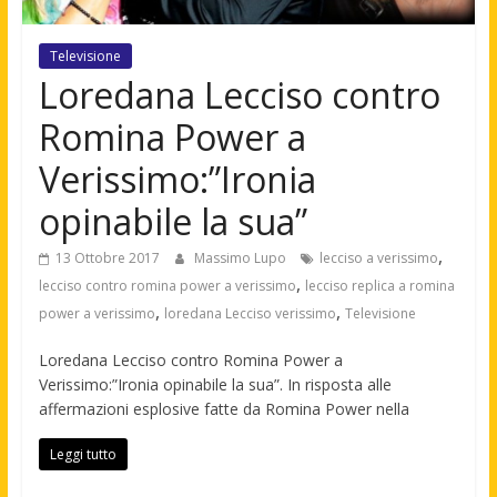
Televisione
Loredana Lecciso contro
Romina Power a
Verissimo:”Ironia
opinabile la sua”
,
13 Ottobre 2017
Massimo Lupo
lecciso a verissimo
,
lecciso contro romina power a verissimo
lecciso replica a romina
,
,
power a verissimo
loredana Lecciso verissimo
Televisione
Loredana Lecciso contro Romina Power a
Verissimo:”Ironia opinabile la sua”. In risposta alle
affermazioni esplosive fatte da Romina Power nella
Leggi tutto