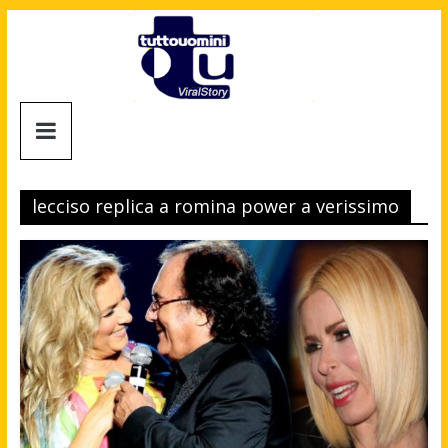
Salta
al
contenuto
Tuttouomini
News,
Tv,
lecciso replica a romina power a verissimo
Cinema,
Motori,
gay
news
e
la
moda
maschile