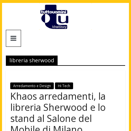
Salta
al
contenuto
Tuttouomini
News,
Tv,
libreria sherwood
Cinema,
Motori,
gay
news
Arredamento e Design
Hi Tech
e
Khaos arredamenti, la
la
libreria Sherwood e lo
moda
maschile
stand al Salone del
Mobile di Milano