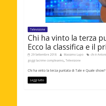
Televisione
Chi ha vinto la terza 
Ecco la classifica e il 
29 Settembre 2018
Massimo Lupo
chi è Anton
,
goggi lacrime compleanno
Televisione
Chi ha vinto la terza puntata di Tale e Quale show? 
Leggi tutto